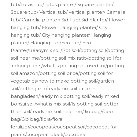
tub/Lotas tub/ lotus planter/ Square planter/
Square tub/ Vertical tub/ vertical planter/ Camelia
tub/ Camelia planter/ Sid Tub/ Sid planter/ Flower
hanging tub/ Flower hanging planter/ City
hanging tub/ City hanging planter/ Hanging
planter/ Hanging tub/Eco tub/ Eco
Planter/Readymix soil/Pot soil/potting soil/potting
soil near me/potting soil mix ratio/potting soil for
indoor plants/what is potting soil used for/potting
soil amazon/potting soil price/potting soil for
vegetables/how to make potting soil/garden
soil/potting mix/readymix soil price in
bangladesh/ready mix potting soil/ready mixed
bonsai soil/what is mix soil/Is potting soil better
than soil/readymix soil near me/Jio bag//Geo
bag/Gio bag/flora/flora
fertilizer/cocopeat/cocopeat soil/cocopeat for
plants/cocopeat block/cocopeat