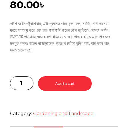
80.00
৳
পটাশ অর্থাৎ পট্যাশিয়াম, এটা প্রধানত গাছে ফুল, ফল, সবজি, বেশি পরিমাণে
ধরতে সাহায্য করে এবং তার পাশাপাশি গাছের রোগ প্রতিরোধ ক্ষমতা অর্থাৎ
ইমিউনিটি পাওয়ারও অনেক গুণ বাড়িয়ে তোলে। গাছের কাণ্ড এবং শিকড়কে
মজবুত বানায়৷ গাছের নাইট্রোজেন গ্রহণের চাহিদা বৃদ্ধি করে, যার ফলে গাছ
দ্রুত বেড়ে ওঠে।
Add to cart
Category:
Gardening and Landscape