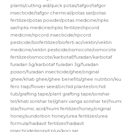
plants/cutting aid/quick potas/tafgor/tafgor
insecticide/tafgor chemical/potas sar/potas
fertilizer/potas powder/potas medicine/npks
sar/npks medicine/npks fertilizer/ripcord
medicine/ripcord insecticide/ripcord
pesticide/biofertilizer/bioferti aci/vektin/vektin
medicine/vektin pesticide/osmocote/osmocote
fertilizer/osmocote/karbotaf/furadan/karbotaf
furadan 5g/karbotaf furadan 3g/furadan
poison/furadan insecticide/ghee/original
ghee/khati ghee/ghee benefits/ghee nutrition/kiu
fero trap/flower seed/orchid planter/orchid
tub/grafting tape/plant grafting tape/sorishar
tel/khati sorishar tel/ghani vanga sorishar tel/hiumi
star/hiumic acid/hiumi fertilizer/honey/original
honey/sundorbon honey/urea fertilizer/urea
formula/hadiavit fertilizer/hadiavit
insecticide/aropid plus/koci sar