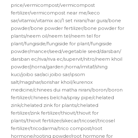
price/vermicompost/vermicompost
fertilizer/vermicompost near me/keco
sar/vitamix/vitamix aci/1 set nirani/har gura/bone
powder/bone powder fertilizer/bone powder for
plants/neem oil/neem tel/neem tel for
plant/fungiside/fungiside for plant/fungiside
powder/mancer/seed/vegetable seed/darsban/
darsban ec/riva/riva ec/supervit/nitro/neem khoil
powder/jhorna/garden jhorna/imitaf/shing
kuci/joibo sar/aci joibo sar/ipsom
salt/magshar/sorishar khoil/kurenox
medicine/chinees dui matha nirani/boron/boron
fertilizer/chinees belcha/spray pipe/chelated
zink/chelated zink for plants/chelated
fertilizer/zink fertilizer/thiovit/thiovit for
plants/thiovit fertilizer/sikecar/tricosel/tricosel
fertilizer/tricodarma/trico compost/root
hormone/rooting powder/root hormone for