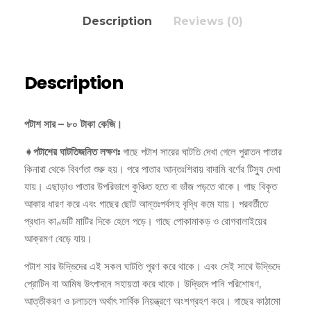
Description
Reviews (0)
Description
পটাশ সার – ৮০ টাকা কেজি।
➧পটাশের ঘাটতিজনিত লক্ষণঃ
গাছে পটাশ সারের ঘাটতি দেখা গেলে পুরাতন পাতার
কিনারা থেকে বিবর্ণতা শুরু হয়। পরে পাতার আন্তঃশিরায় বাদামি বর্ণের টিস্যু দেখা
যায়। এছাড়াও পাতার উপরিভাগে কুঞ্চিত হতে বা ভাঁজ পড়তে থাকে। গাছ বিকৃত
আকার ধারণ করে এবং গাছের ছোট আন্তঃপর্বসহ বৃদ্ধি কমে যায়। পরবর্তীতে
প্রধান কাণ্ডটি মাটির দিকে হেলে পড়ে। গাছে পোকামাকড় ও রোগবালাইয়ের
আক্রমণ বেড়ে যায়।
পটাশ সার উদ্ভিদের এই সকল ঘাটতি পূরণ করে থাকে। এবং সেই সাথে উদ্ভিদে
প্রোটিন বা আমিষ উৎপাদনে সহায়তা করে থাকে। উদ্ভিদে পানি পরিশোষণ,
আত্তীকরণ ও চলাচলে অর্থাৎ সার্বিক নিয়ন্ত্রণে অংশগ্রহণ করে। গাছের কাঠামো