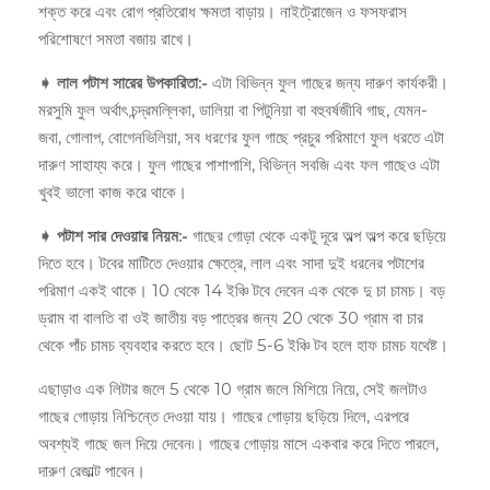
শক্ত করে এবং রোগ প্রতিরোধ ক্ষমতা বাড়ায়। নাইট্রোজেন ও ফসফরাস
পরিশোষণে সমতা বজায় রাখে।
➧ লাল পটাশ সারের উপকারিতা:-
এটা বিভিন্ন ফুল গাছের জন্য দারুণ কার্যকরী।
মরসুমি ফুল অর্থাৎ চন্দ্রমল্লিকা, ডালিয়া বা পিটুনিয়া বা বহুবর্ষজীবি গাছ, যেমন-
জবা, গোলাপ, বোগেনভিলিয়া, সব ধরণের ফুল গাছে প্রচুর পরিমাণে ফুল ধরতে এটা
দারুণ সাহায্য করে। ফুল গাছের পাশাপাশি, বিভিন্ন সবজি এবং ফল গাছেও এটা
খুবই ভালো কাজ করে থাকে।
➧ পটাশ সার দেওয়ার নিয়ম:-
গাছের গোড়া থেকে একটু দূরে অল্প অল্প করে ছড়িয়ে
দিতে হবে। টবের মাটিতে দেওয়ার ক্ষেত্রে, লাল এবং সাদা দুই ধরনের পটাশের
পরিমাণ একই থাকে। 10 থেকে 14 ইঞ্চি টবে দেবেন এক থেকে দু চা চামচ। বড়
ড্রাম বা বালতি বা ওই জাতীয় বড় পাত্রের জন্য 20 থেকে 30 গ্রাম বা চার
থেকে পাঁচ চামচ ব্যবহার করতে হবে। ছোট 5-6 ইঞ্চি টব হলে হাফ চামচ যথেষ্ট।
এছাড়াও এক লিটার জলে 5 থেকে 10 গ্রাম জলে মিশিয়ে নিয়ে, সেই জলটাও
গাছের গোড়ায় নিশ্চিন্তে দেওয়া যায়। গাছের গোড়ায় ছড়িয়ে দিলে, এরপরে
অবশ্যই গাছে জল দিয়ে দেবেন৷। গাছের গোড়ায় মাসে একবার করে দিতে পারলে,
দারুণ রেজাল্ট পাবেন।