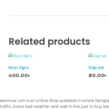
Related products
Root Agro
Dap sar
Add To Cart
400.00
৳
80.00
৳
esomvar.com is an online shop available in whole Banglad
traffic, brave bad weather and wait in line just to buy b