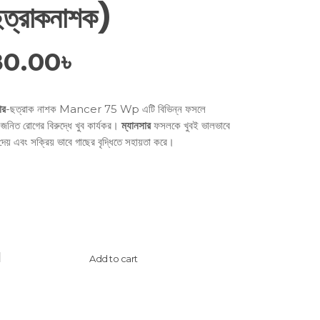
ত্রাকনাশক)
80.00
৳
ার
-ছত্রাক নাশক Mancer 75 Wp এটি বিভিন্ন ফসলে
জনিত রোগের বিরুদ্ধে খুব কার্যকর।
ম্যানসার
ফসলকে খুবই ভালভাবে
া দেয় এবং সক্রিয় ভাবে গাছের বৃদ্ধিতে সহায়তা করে।
ncer
Add to cart
-
ticides