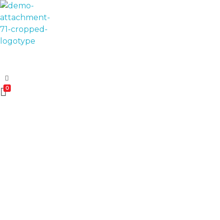
Esomvar
0