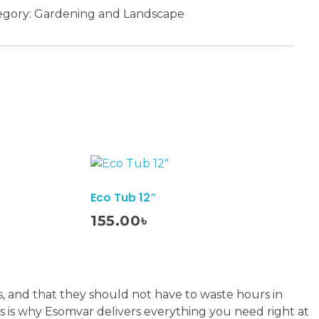
egory:
Gardening and Landscape
সার
াকনাশক)
ntity
Eco Tub 12″
Add To Cart
155.00
৳
t
s, and that they should not have to waste hours in
This is why Esomvar delivers everything you need right at