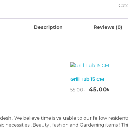
|
Cat
ম্যান
(ছত্র
qua
Description
Reviews (0)
Sale!
Grill Tub 15 CM
Add To Cart
Original
Curren
45.00
৳
55.00
৳
price
price
was:
is:
55.00৳ .
45.00৳ .
esh . We believe time is valuable to our fellow resident
asic necessities , Beauty , fashion and Gardening items ! 