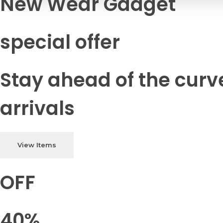
New Wear Gadget
special offer
Stay ahead of the curv
arrivals
View Items
OFF
40%