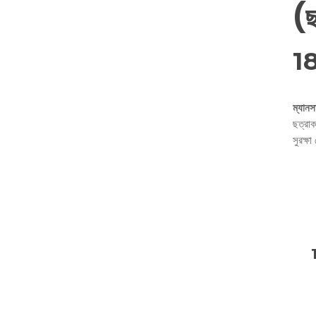
(ছ
1
ম্যানস
ছত্রাক
সুরক্ষ
Ma
75
Wp
Pes