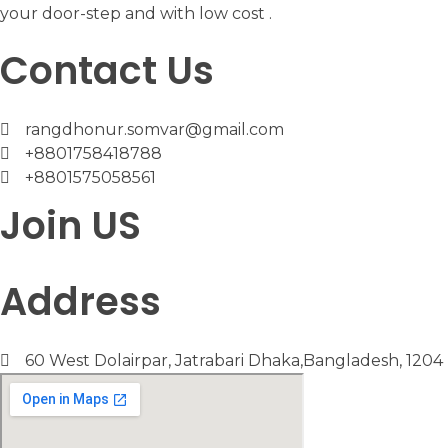
your door-step and with low cost .
Contact Us
rangdhonur.somvar@gmail.com
+8801758418788
+8801575058561
Join US
Address
60 West Dolairpar, Jatrabari Dhaka,Bangladesh, 1204