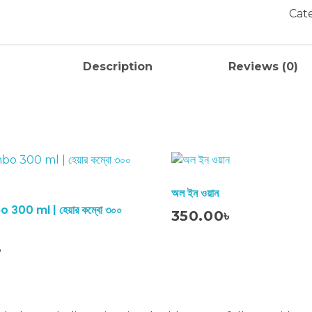
|
Cat
ব্লাক
আউট
ক্রিম
Description
Reviews (0)
কম্বো
qua
অল ইন ওয়ান
Add To Cart
300 ml | হেয়ার কম্বো ৩০০
350.00
৳
৳