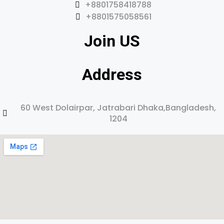
+8801758418788
+8801575058561
Join US
Address
60 West Dolairpar, Jatrabari Dhaka,Bangladesh,
1204