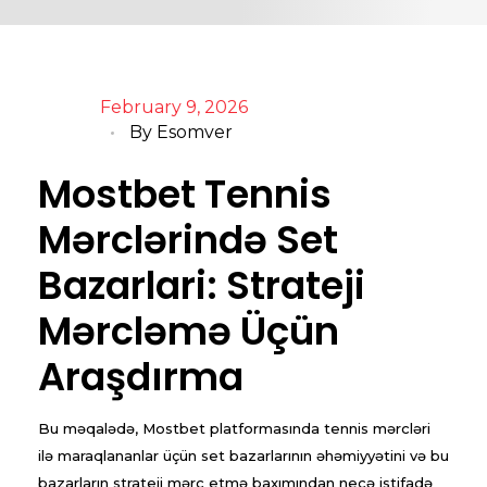
February 9, 2026
By
Esomver
Mostbet Tennis
Mərclərində Set
Bazarlari: Strateji
Mərcləmə Üçün
Araşdırma
Bu məqalədə, Mostbet platformasında tennis mərcləri
ilə maraqlananlar üçün set bazarlarının əhəmiyyətini və bu
bazarların strateji mərc etmə baxımından necə istifadə