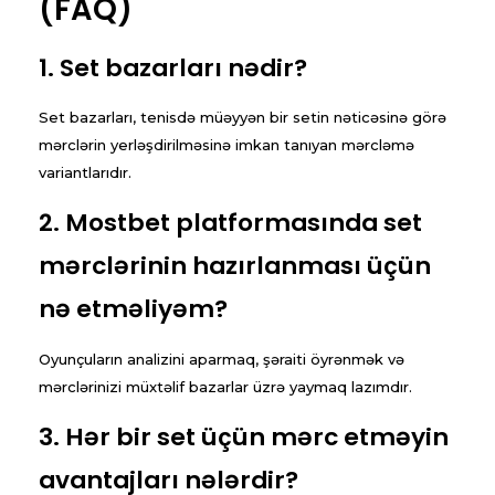
(FAQ)
1. Set bazarları nədir?
Set bazarları, tenisdə müəyyən bir setin nəticəsinə görə
mərclərin yerləşdirilməsinə imkan tanıyan mərcləmə
variantlarıdır.
2. Mostbet platformasında set
mərclərinin hazırlanması üçün
nə etməliyəm?
Oyunçuların analizini aparmaq, şəraiti öyrənmək və
mərclərinizi müxtəlif bazarlar üzrə yaymaq lazımdır.
3. Hər bir set üçün mərc etməyin
avantajları nələrdir?