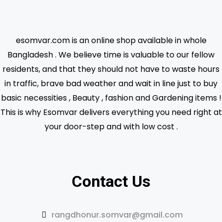
esomvar.com is an online shop available in whole
Bangladesh . We believe time is valuable to our fellow
residents, and that they should not have to waste hours
in traffic, brave bad weather and wait in line just to buy
basic necessities , Beauty , fashion and Gardening items !
This is why Esomvar delivers everything you need right at
your door-step and with low cost .
Contact Us
rangdhonur.somvar@gmail.com