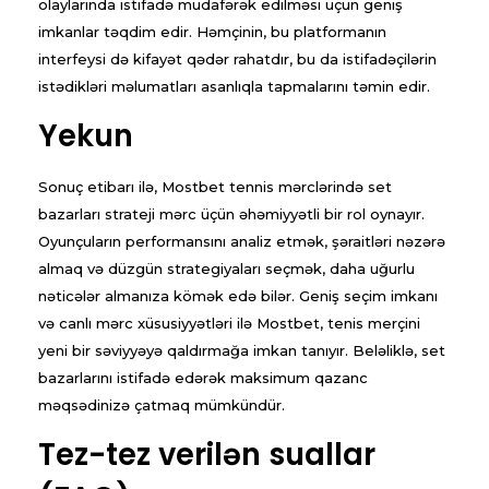
olaylarında istifadə müdafərək edilməsi üçün geniş
imkanlar təqdim edir. Həmçinin, bu platformanın
interfeysi də kifayət qədər rahatdır, bu da istifadəçilərin
istədikləri məlumatları asanlıqla tapmalarını təmin edir.
Yekun
Sonuç etibarı ilə, Mostbet tennis mərclərində set
bazarları strateji mərc üçün əhəmiyyətli bir rol oynayır.
Oyunçuların performansını analiz etmək, şəraitləri nəzərə
almaq və düzgün strategiyaları seçmək, daha uğurlu
nəticələr almanıza kömək edə bilər. Geniş seçim imkanı
və canlı mərc xüsusiyyətləri ilə Mostbet, tenis merçini
yeni bir səviyyəyə qaldırmağa imkan tanıyır. Beləliklə, set
bazarlarını istifadə edərək maksimum qazanc
məqsədinizə çatmaq mümkündür.
Tez-tez verilən suallar