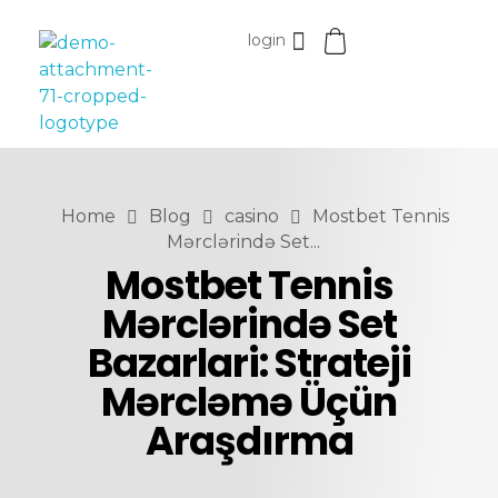
login
Esomvar
Home
Blog
casino
Mostbet Tennis
Mərclərində Set...
Mostbet Tennis
Mərclərində Set
Bazarlari: Strateji
Mərcləmə Üçün
Araşdırma