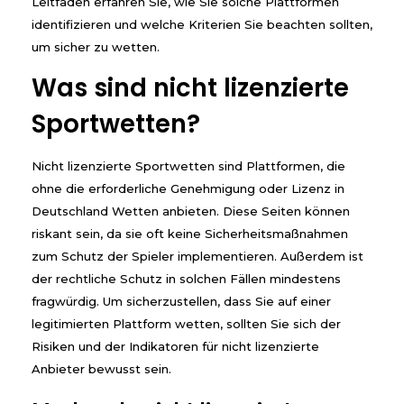
Leitfaden erfahren Sie, wie Sie solche Plattformen
identifizieren und welche Kriterien Sie beachten sollten,
um sicher zu wetten.
Was sind nicht lizenzierte
Sportwetten?
Nicht lizenzierte Sportwetten sind Plattformen, die
ohne die erforderliche Genehmigung oder Lizenz in
Deutschland Wetten anbieten. Diese Seiten können
riskant sein, da sie oft keine Sicherheitsmaßnahmen
zum Schutz der Spieler implementieren. Außerdem ist
der rechtliche Schutz in solchen Fällen mindestens
fragwürdig. Um sicherzustellen, dass Sie auf einer
legitimierten Plattform wetten, sollten Sie sich der
Risiken und der Indikatoren für nicht lizenzierte
Anbieter bewusst sein.