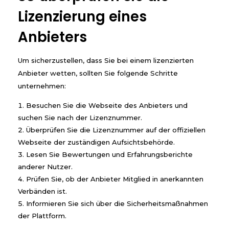
Lizenzierung eines
Anbieters
Um sicherzustellen, dass Sie bei einem lizenzierten
Anbieter wetten, sollten Sie folgende Schritte
unternehmen:
Besuchen Sie die Webseite des Anbieters und
suchen Sie nach der Lizenznummer.
Überprüfen Sie die Lizenznummer auf der offiziellen
Webseite der zuständigen Aufsichtsbehörde.
Lesen Sie Bewertungen und Erfahrungsberichte
anderer Nutzer.
Prüfen Sie, ob der Anbieter Mitglied in anerkannten
Verbänden ist.
Informieren Sie sich über die Sicherheitsmaßnahmen
der Plattform.