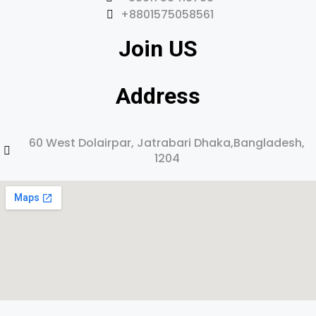
+8801575058561
Join US
Address
60 West Dolairpar, Jatrabari Dhaka,Bangladesh,
1204