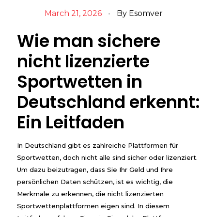
March 21, 2026
By
Esomver
Wie man sichere
nicht lizenzierte
Sportwetten in
Deutschland erkennt:
Ein Leitfaden
In Deutschland gibt es zahlreiche Plattformen für
Sportwetten, doch nicht alle sind sicher oder lizenziert.
Um dazu beizutragen, dass Sie Ihr Geld und Ihre
persönlichen Daten schützen, ist es wichtig, die
Merkmale zu erkennen, die nicht lizenzierten
Sportwettenplattformen eigen sind. In diesem