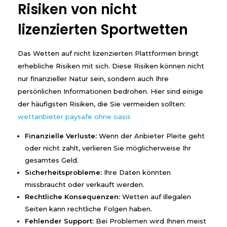
Risiken von nicht
lizenzierten Sportwetten
Das Wetten auf nicht lizenzierten Plattformen bringt
erhebliche Risiken mit sich. Diese Risiken können nicht
nur finanzieller Natur sein, sondern auch Ihre
persönlichen Informationen bedrohen. Hier sind einige
der häufigsten Risiken, die Sie vermeiden sollten:
wettanbieter paysafe ohne oasis
Finanzielle Verluste:
Wenn der Anbieter Pleite geht
oder nicht zahlt, verlieren Sie möglicherweise Ihr
gesamtes Geld.
Sicherheitsprobleme:
Ihre Daten könnten
missbraucht oder verkauft werden.
Rechtliche Konsequenzen:
Wetten auf illegalen
Seiten kann rechtliche Folgen haben.
Fehlender Support:
Bei Problemen wird Ihnen meist