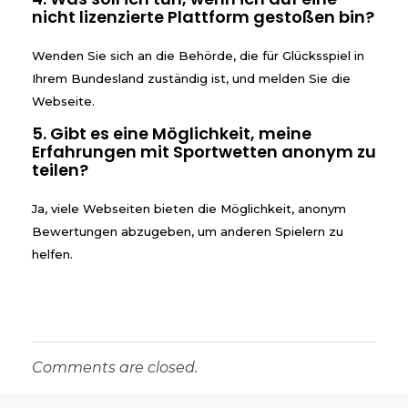
nicht lizenzierte Plattform gestoßen bin?
Wenden Sie sich an die Behörde, die für Glücksspiel in
Ihrem Bundesland zuständig ist, und melden Sie die
Webseite.
5. Gibt es eine Möglichkeit, meine
Erfahrungen mit Sportwetten anonym zu
teilen?
Ja, viele Webseiten bieten die Möglichkeit, anonym
Bewertungen abzugeben, um anderen Spielern zu
helfen.
Comments are closed.