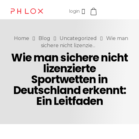
login
Esomvar
Home
Blog
Uncategorized
Wie man
sichere nicht lizenzie...
Wie man sichere nicht
lizenzierte
Sportwetten in
Deutschland erkennt:
Ein Leitfaden