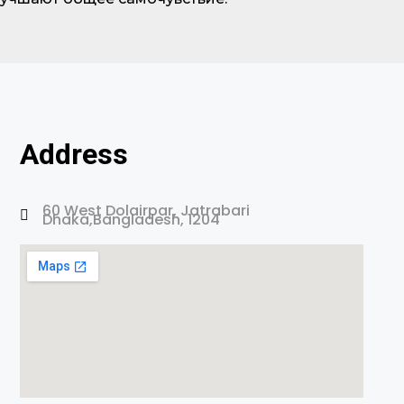
Address
60 West Dolairpar, Jatrabari
Dhaka,Bangladesh, 1204