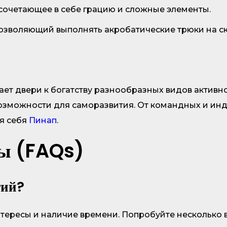
 сочетающее в себе грацию и сложные элементы.
озволяющий выполнять акробатические трюки на ск
ает двери к богатству разнообразных видов активно
возможности для саморазвития. От командных и и
ля себя
Пинап
.
сы (FAQs)
тий?
ересы и наличие времени. Попробуйте несколько ви