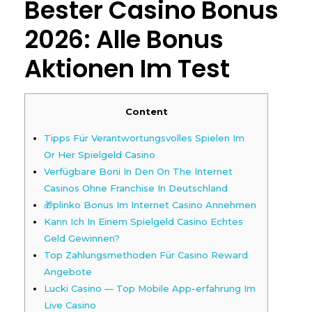
Bester Casino Bonus
2026: Alle Bonus
Aktionen Im Test
Content
Tipps Für Verantwortungsvolles Spielen Im
Or Her Spielgeld Casino
Verfügbare Boni In Den On The Internet
Casinos Ohne Franchise In Deutschland
🎁plinko Bonus Im Internet Casino Annehmen
Kann Ich In Einem Spielgeld Casino Echtes
Geld Gewinnen?
Top Zahlungsmethoden Für Casino Reward
Angebote
Lucki Casino — Top Mobile App-erfahrung Im
Live Casino