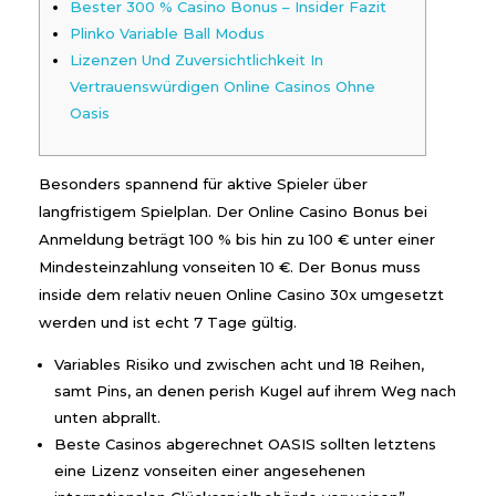
Bester 300 % Casino Bonus – Insider Fazit
Plinko Variable Ball Modus
Lizenzen Und Zuversichtlichkeit In
Vertrauenswürdigen Online Casinos Ohne
Oasis
Besonders spannend für aktive Spieler über
langfristigem Spielplan. Der Online Casino Bonus bei
Anmeldung beträgt 100 % bis hin zu 100 € unter einer
Mindesteinzahlung vonseiten 10 €. Der Bonus muss
inside dem relativ neuen Online Casino 30x umgesetzt
werden und ist echt 7 Tage gültig.
Variables Risiko und zwischen acht und 18 Reihen,
samt Pins, an denen perish Kugel auf ihrem Weg nach
unten abprallt.
Beste Casinos abgerechnet OASIS sollten letztens
eine Lizenz vonseiten einer angesehenen