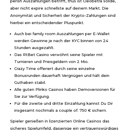
perish Auszahlungen betrifft, thus ist Cleobetra solide,
aber nicht expire schnellste auf deinem Markt. Die
Anonymität und Sicherheit der Krypto-Zahlungen sind
hierbei ein entscheidender Pluspunkt.
Auch bei family room Auszahlungen per E-Wallet
werden Gewinne je nach der KYC binnen von 24
Stunden ausgezahlt.
Das RtBet Casino verwöhnt seine Spieler mit
Turnieren und Preisgeldern von 2 Mio.
Crazy Time offeriert durch seine einzelne
Bonusrunden dauerhaft Vergnügen und hält dein
Guthaben stabil.
Alle guten Plinko Casinos haben Demoversionen für
Sie zur Verfügung.
Für die zweite und dritte Einzahlung kannst Du Dir
insgesamt nochmals a couple of. 750 € sichern.
Spieler genießen in lizenzierten Online Casinos das
sicheres Spielumfeld, dasjenige ein vertrauenswürdiges