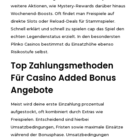
weitere Aktionen, wie Mystery-Rewards darüber hinaus
Wochenend-Boosts. Oft findet man Freispiele auf
direkte Slots oder Reload-Deals für Stammspieler.
Schnell erklärt und schnell zu spielen cap das Spiel den
echten Legendenstatus erzielt. In den besondersten
Plinko Casinos bestimmst du Einsatzhöhe ebenso
Risikostufe selbst.
Top Zahlungsmethoden
Für Casino Added Bonus
Angebote
Meist wird deine erste Einzahlung prozentual
aufgestockt, oft kombiniert durch Extras wie
Freispielen. Entscheidend sind hierbei
Umsatzbedingungen, Fristen sowie maximale Einsätze
während der Bonusphase. Umsatzbedingungen