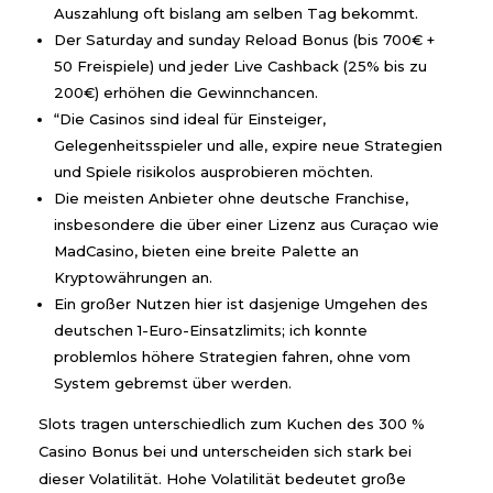
Auszahlung oft bislang am selben Tag bekommt.
Der Saturday and sunday Reload Bonus (bis 700€ +
50 Freispiele) und jeder Live Cashback (25% bis zu
200€) erhöhen die Gewinnchancen.
“Die Casinos sind ideal für Einsteiger,
Gelegenheitsspieler und alle, expire neue Strategien
und Spiele risikolos ausprobieren möchten.
Die meisten Anbieter ohne deutsche Franchise,
insbesondere die über einer Lizenz aus Curaçao wie
MadCasino, bieten eine breite Palette an
Kryptowährungen an.
Ein großer Nutzen hier ist dasjenige Umgehen des
deutschen 1-Euro-Einsatzlimits; ich konnte
problemlos höhere Strategien fahren, ohne vom
System gebremst über werden.
Slots tragen unterschiedlich zum Kuchen des 300 %
Casino Bonus bei und unterscheiden sich stark bei
dieser Volatilität. Hohe Volatilität bedeutet große