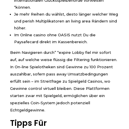
internationalen Glücksspielbehörde vorweisen”
“können.
Je mehr Reihen du wählst, desto länger welcher Weg
und perish Multiplikatoren an living area Rändern sind
höher.
Im Online casino ohne OASIS nutzt Du die
Paysafecard direkt im Kassenbereich.
Beim Navigieren durch” “expire Lobby fiel mir sofort
auf, auf welche weise flüssig die Filtering funktionieren.
In On-line Spielotheken sind Gewinne zu 100 Prozent
auszahlbar, sofern pass away Umsatzbedingungen
erfüllt sein – im Streitfrage zu Spielgeld Casinos, wo
Gewinne control virtuell bleiben. Diese Plattformen
starten zwar mit Spielgeld, ermöglichen über ein
spezielles Coin-System jedoch potenziell
Echtgeldgewinne.
Tipps Für