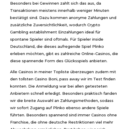
Besonders bei Gewinnen zahlt sich das aus, da
Transaktionen meistens innerhalb weniger Minuten
bestätigt sind. Dazu kommen anonyme Zahlungen und
zusätzliche Zuversichtlichkeit, wodurch Crypto
Gambling establishment Einzahlungen ideal für
spontane Spieler sind oftmals. Für Spieler inside
Deutschland, die dieses aufregende Spiel Plinko
erleben möchten, gibt es zahlreiche Online-Casinos, die
diese spannende Form des Glücksspiels anbieten.
Alle Casinos in meiner Topliste überzeugen zudem mit
den tollsten Casino Boni, pass away wir im Test finden
konnten. Die Anmeldung war bei allen getesteten
Anbietern schnell erledigt. Besonders praktisch fanden
wir die breite Auswahl an Zahlungsmethoden, sodass
wir sofort Zugang auf Plinko ebenso andere Spiele
führten. Besonders spannend sind immer Casinos ohne
Franchise, die ohne deutsche Restriktionen viel mehr