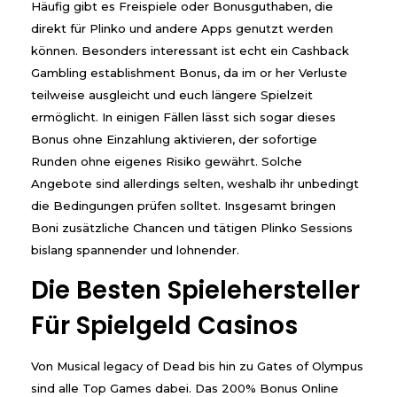
Häufig gibt es Freispiele oder Bonusguthaben, die
direkt für Plinko und andere Apps genutzt werden
können. Besonders interessant ist echt ein Cashback
Gambling establishment Bonus, da im or her Verluste
teilweise ausgleicht und euch längere Spielzeit
ermöglicht. In einigen Fällen lässt sich sogar dieses
Bonus ohne Einzahlung aktivieren, der sofortige
Runden ohne eigenes Risiko gewährt. Solche
Angebote sind allerdings selten, weshalb ihr unbedingt
die Bedingungen prüfen solltet. Insgesamt bringen
Boni zusätzliche Chancen und tätigen Plinko Sessions
bislang spannender und lohnender.
Die Besten Spielehersteller
Für Spielgeld Casinos
Von Musical legacy of Dead bis hin zu Gates of Olympus
sind alle Top Games dabei. Das 200% Bonus Online