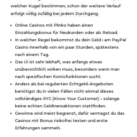
welcher Kugel bestimmen, schon der weitere Verlauf
erfolgt völlig zufällig bei jedem Durchgang.
Online Casinos mit Plinko haben einen
Einzahlungsbonus für Neukunden oder als Reload.
In welcher Regel bekommst du dein Geld i am PayPal
Casino innerhalb von ein paar Stunden, spätestens
nach einem Tag.
Das UI ist sehr lebhaft, was anfangs etwas
unübersichtlich wirken muss, besonders wenn man
nach spezifischen Kontofunktionen sucht.
Anders als bei regulierten Echtgeld-Angeboten
benötigst du in vielen Fällen nicht einmal dieses
vollständiges KYC (Know Your Customer) – solange
keine echten Geldtransaktionen stattfinden.
Gewinne sind meist begrenzt, dafür vermagst du das
Casinos mit Bonus risikofrei testen und erste
Erfahrungen sammeln.