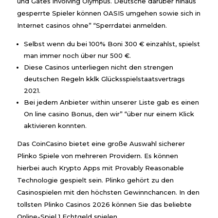
und Gates involving Olympus. Deutsche darüber hinaus
gesperrte Spieler können OASIS umgehen sowie sich in
Internet casinos ohne” “Sperrdatei anmelden.
Selbst wenn du bei 100% Boni 300 € einzahlst, spielst
man immer noch über nur 500 €.
Diese Casinos unterliegen nicht den strengen
deutschen Regeln kklk Glücksspielstaatsvertrags
2021.
Bei jedem Anbieter within unserer Liste gab es einen
On line casino Bonus, den wir” “über nur einem Klick
aktivieren konnten.
Das CoinCasino bietet eine große Auswahl sicherer
Plinko Spiele von mehreren Providern. Es können
hierbei auch Krypto Apps mit Provably Reasonable
Technologie gespielt sein. Plinko gehört zu den
Casinospielen mit den höchsten Gewinnchancen. In den
tollsten Plinko Casinos 2026 können Sie das beliebte
Online-Spiel 1 Echtgeld spielen.