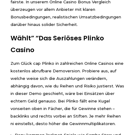
fairste. In unserem Online Casino Bonus Vergleich
überzeugen vor allem Anbieter mit klaren
Bonusbedingungen, realistischen Umsatzbedingungen
darüber hinaus solider Sicherheit.
Wählt” “Das Seriöses Plinko
Casino
Zum Glück cap Plinko in zahlreichen Online Casinos eine
kostenlos abrufbare Demoversion. Probiere aus, auf
welche weise sich die Auszahlungen verändern,
abhängig davon, wie du Reihen und Risiko justierst. Was
in dieser Demo geschieht, wäre bei Einsätzen über
echtem Geld genauso. Bei Plinko fällt eine Kugel
vonseiten oben in Fächer, die für Gewinne stehen –
backlinks und rechts vorbei an Stiften. Je mehr Reihen
ni einstellst, desto höher die Gewinnmultiplikatoren.