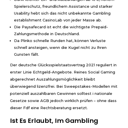
Spielerschutz, freundlichem Assistance und starker
Usability hebt sich das nicht unbekannte Gambling
establishment CasinoLab von jeder Masse ab.
Die Paysafecard ist echt die wichtigste Prepaid-
Zahlungsmethode in Deutschland.
Da Plinko schnelle Runden hat, können Verluste
schnell ansteigen, wenn die Kugel nicht zu Ihren
Gunsten fällt.
Der deutsche Glücksspielstaatsvertrag 2021 reguliert in
erster Linie Echtgeld-Angebote. Reines Social Gaming
abgerechnet Auszahlungsmöglichkeit bleibt
überwiegend lizenzfrei. Bei Sweepstakes-Modellen mit
potenziell auszahlbaren Gewinnen solltest i nationale
Gesetze sowie AGB jedoch wirklich prüfen – ohne dass
dieser Fdf eine Rechtsberatung ersetzt.
Ist Es Erlaubt, Im Gambling