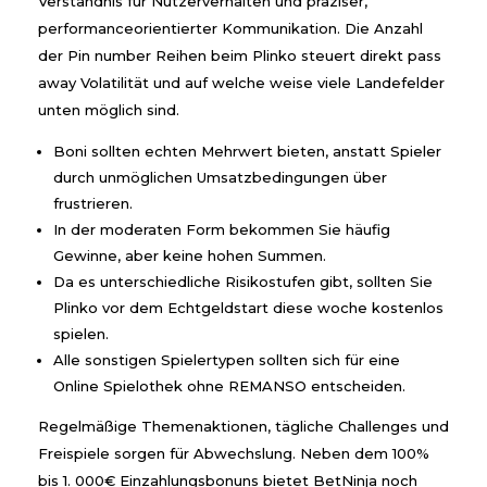
Verständnis für Nutzerverhalten und präziser,
performanceorientierter Kommunikation. Die Anzahl
der Pin number Reihen beim Plinko steuert direkt pass
away Volatilität und auf welche weise viele Landefelder
unten möglich sind.
Boni sollten echten Mehrwert bieten, anstatt Spieler
durch unmöglichen Umsatzbedingungen über
frustrieren.
In der moderaten Form bekommen Sie häufig
Gewinne, aber keine hohen Summen.
Da es unterschiedliche Risikostufen gibt, sollten Sie
Plinko vor dem Echtgeldstart diese woche kostenlos
spielen.
Alle sonstigen Spielertypen sollten sich für eine
Online Spielothek ohne REMANSO entscheiden.
Regelmäßige Themenaktionen, tägliche Challenges und
Freispiele sorgen für Abwechslung. Neben dem 100%
bis 1. 000€ Einzahlungsbonuns bietet BetNinja noch