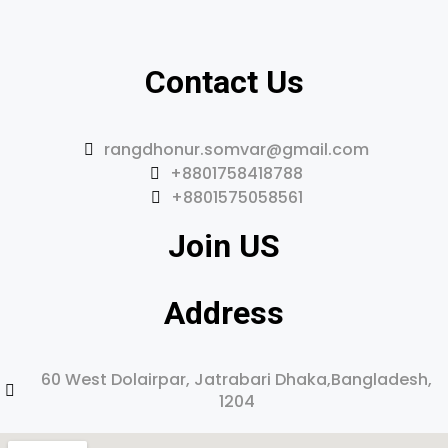
Contact Us
rangdhonur.somvar@gmail.com
+8801758418788
+8801575058561
Join US
Address
60 West Dolairpar, Jatrabari Dhaka,Bangladesh,
1204