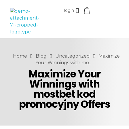
login
Esomvar
Home
Blog
Uncategorized
Maximize
Your Winnings with mo...
Maximize Your
Winnings with
mostbet kod
promocyjny Offers