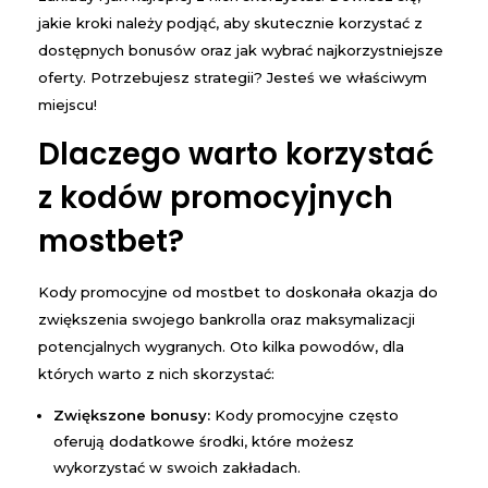
jakie kroki należy podjąć, aby skutecznie korzystać z
dostępnych bonusów oraz jak wybrać najkorzystniejsze
oferty. Potrzebujesz strategii? Jesteś we właściwym
miejscu!
Dlaczego warto korzystać
z kodów promocyjnych
mostbet?
Kody promocyjne od mostbet to doskonała okazja do
zwiększenia swojego bankrolla oraz maksymalizacji
potencjalnych wygranych. Oto kilka powodów, dla
których warto z nich skorzystać:
Zwiększone bonusy:
Kody promocyjne często
oferują dodatkowe środki, które możesz
wykorzystać w swoich zakładach.