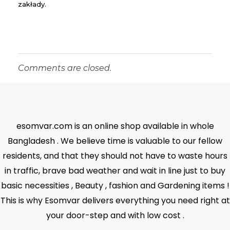
zakłady.
Comments are closed.
esomvar.com is an online shop available in whole
Bangladesh . We believe time is valuable to our fellow
residents, and that they should not have to waste hours
in traffic, brave bad weather and wait in line just to buy
basic necessities , Beauty , fashion and Gardening items !
This is why Esomvar delivers everything you need right at
your door-step and with low cost .