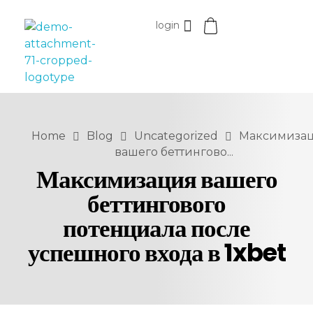
login
Esomvar
Home
Blog
Uncategorized
Максимиза
вашего беттингово...
Максимизация вашего
беттингового
потенциала после
успешного входа в 1xbet