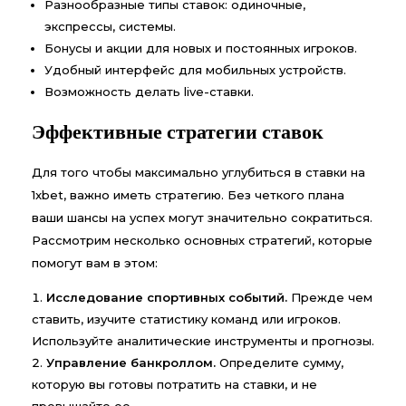
Разнообразные типы ставок: одиночные,
экспрессы, системы.
Бонусы и акции для новых и постоянных игроков.
Удобный интерфейс для мобильных устройств.
Возможность делать live-ставки.
Эффективные стратегии ставок
Для того чтобы максимально углубиться в ставки на
1xbet, важно иметь стратегию. Без четкого плана
ваши шансы на успех могут значительно сократиться.
Рассмотрим несколько основных стратегий, которые
помогут вам в этом:
Исследование спортивных событий.
Прежде чем
ставить, изучите статистику команд или игроков.
Используйте аналитические инструменты и прогнозы.
Управление банкроллом.
Определите сумму,
которую вы готовы потратить на ставки, и не
превышайте ее.