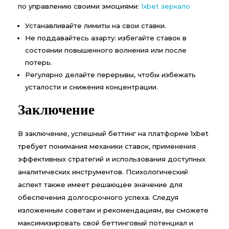
по управлению своими эмоциями:
1xbet зеркало
Устанавливайте лимиты на свои ставки.
Не поддавайтесь азарту: избегайте ставок в
состоянии повышенного волнения или после
потерь.
Регулярно делайте перерывы, чтобы избежать
усталости и снижения концентрации.
Заключение
В заключение, успешный беттинг на платформе 1xbet
требует понимания механики ставок, применения
эффективных стратегий и использования доступных
аналитических инструментов. Психологический
аспект также имеет решающее значение для
обеспечения долгосрочного успеха. Следуя
изложенным советам и рекомендациям, вы сможете
максимизировать свой беттинговый потенциал и