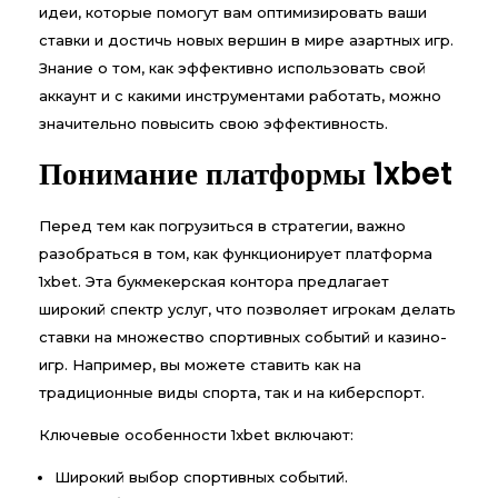
идеи, которые помогут вам оптимизировать ваши
ставки и достичь новых вершин в мире азартных игр.
Знание о том, как эффективно использовать свой
аккаунт и с какими инструментами работать, можно
значительно повысить свою эффективность.
Понимание платформы 1xbet
Перед тем как погрузиться в стратегии, важно
разобраться в том, как функционирует платформа
1xbet. Эта букмекерская контора предлагает
широкий спектр услуг, что позволяет игрокам делать
ставки на множество спортивных событий и казино-
игр. Например, вы можете ставить как на
традиционные виды спорта, так и на киберспорт.
Ключевые особенности 1xbet включают:
Широкий выбор спортивных событий.