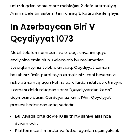
uduzduqdan sonra mərc məbləğini 2 dəfə artırmalıyıq.
Amma belə bir sistem tam olaraq 2 kotirovka ilə işləyir.
In Azerbaycan Giri V
Qeydiyyat 1073
Mobil telefon nömrəsini və e-poçt ünvanını qeyd
etdiyinizə əmin olun. Gələcəkdə bu məlumatları
təsdiqləməyiniz tələb olunacaq. Qeydiyyat zamanı
hesabınız üçün parol təyin etməlisiniz. Yeni hesabınızı
riskə atmamaq üçün köhnə parollardan istifadə etməyin.
Formanı doldurduqdan sonra “Qeydiyyatdan keçin”
düyməsinə basın. Gördüyünüz kimi, 1Win Qeydiyyat
prosesi həddindən artıq sadədir.
Bu yuvada orta dövrə 10 ilə thirty saniyə arasında
davam edir.
Platform canlı mərclər və futbol oyunları üçün yüksək