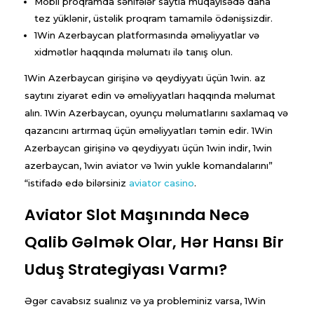
Mobil proqramda səhifələr saytla müqayisədə daha
tez yüklənir, üstəlik proqram tamamilə ödənişsizdir.
1Win Azerbaycan platformasında əməliyyatlar və
xidmətlər haqqında məlumatı ilə tanış olun.
1Win Azerbaycan girişinə və qeydiyyatı üçün 1win. az
saytını ziyarət edin və əməliyyatları haqqında məlumat
alın. 1Win Azerbaycan, oyunçu məlumatlarını saxlamaq və
qazancını artırmaq üçün əməliyyatları təmin edir. 1Win
Azerbaycan girişinə və qeydiyyatı üçün 1win indir, 1win
azerbaycan, 1win aviator və 1win yukle komandalarını”
“istifadə edə bilərsiniz
aviator casino
.
Aviator Slot Maşınında Necə
Qalib Gəlmək Olar, Hər Hansı Bir
Uduş Strategiyası Varmı?
Əgər cavabsız sualınız və ya probleminiz varsa, 1Win