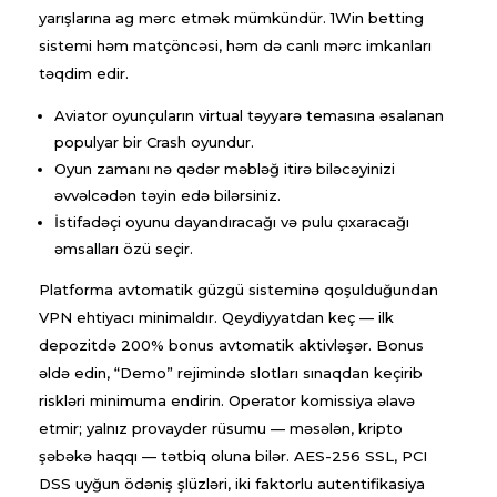
yarışlarına ag mərc etmək mümkündür. 1Win betting
sistemi həm matçöncəsi, həm də canlı mərc imkanları
təqdim edir.
Aviator oyunçuların virtual təyyarə temasına əsalanan
populyar bir Crash oyundur.
Oyun zamanı nə qədər məbləğ itirə biləcəyinizi
əvvəlcədən təyin edə bilərsiniz.
İstifadəçi oyunu dayandıracağı və pulu çıxaracağı
əmsalları özü seçir.
Platforma avtomatik güzgü sisteminə qoşulduğundan
VPN ehtiyacı minimaldır. Qeydiyyatdan keç — ilk
depozitdə 200% bonus avtomatik aktivləşər. Bonus
əldə edin, “Demo” rejimində slotları sınaqdan keçirib
riskləri minimuma endirin. Operator komissiya əlavə
etmir; yalnız provayder rüsumu — məsələn, kripto
şəbəkə haqqı — tətbiq oluna bilər. AES-256 SSL, PCI
DSS uyğun ödəniş şlüzləri, iki faktorlu autentifikasiya