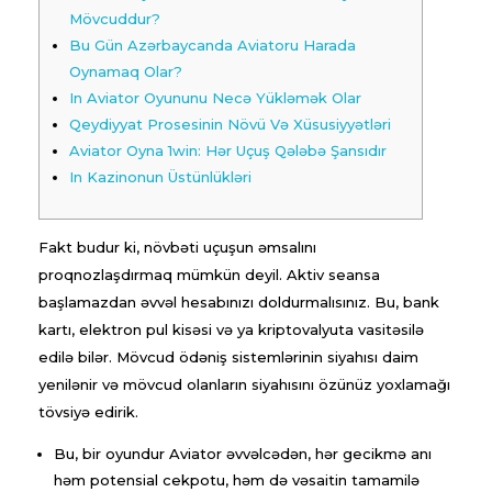
Mövcuddur?
Bu Gün Azərbaycanda Aviatoru Harada
Oynamaq Olar?
In Aviator Oyununu Necə Yükləmək Olar
Qeydiyyat Prosesinin Növü Və Xüsusiyyətləri
Aviator Oyna 1win: Hər Uçuş Qələbə Şansıdır
In Kazinonun Üstünlükləri
Fakt budur ki, növbəti uçuşun əmsalını
proqnozlaşdırmaq mümkün deyil. Aktiv seansa
başlamazdan əvvəl hesabınızı doldurmalısınız. Bu, bank
kartı, elektron pul kisəsi və ya kriptovalyuta vasitəsilə
edilə bilər. Mövcud ödəniş sistemlərinin siyahısı daim
yenilənir və mövcud olanların siyahısını özünüz yoxlamağı
tövsiyə edirik.
Bu, bir oyundur Aviator əvvəlcədən, hər gecikmə anı
həm potensial cekpotu, həm də vəsaitin tamamilə